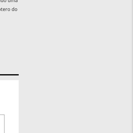
indo uma
ptero do