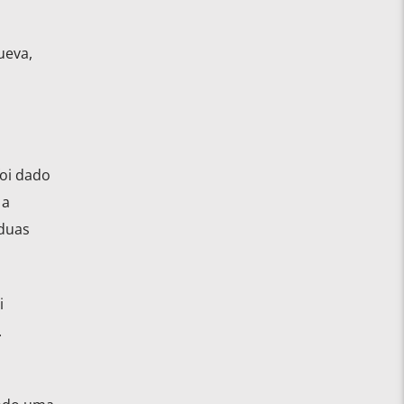
ueva,
foi dado
 a
 duas
i
.