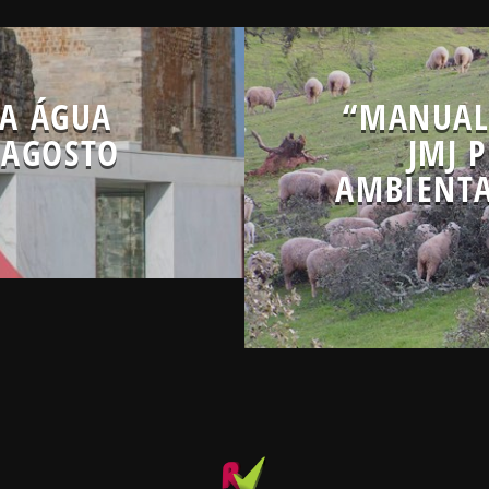
DA ÁGUA
“MANUAL
 AGOSTO
JMJ 
AMBIENTA