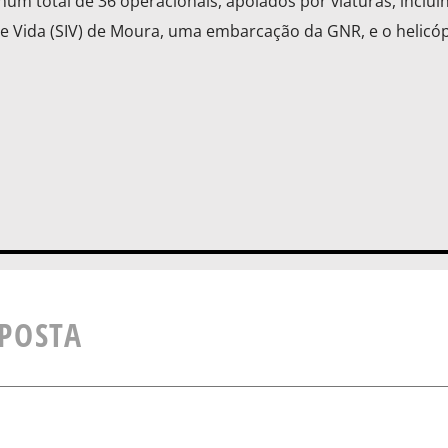
um total de 36 operacionais, apoiados por viaturas, inclu
e Vida (SIV) de Moura, uma embarcação da GNR, e o helicó
SPOSTA