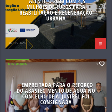
ALENTEJO 2030 COM 4,5
MILHÕES DE EUROS PARA
REABILITAÇÃO E REGENERAÇÃO
URBANA
07/08/2026
DESTAQUES
0
EMPREITADA PARA O REFORÇO
DO ABASTECIMENTO DE ÁGUA NO
CONCELHO DE ALJUSTREL FOI
CONSIGNADA