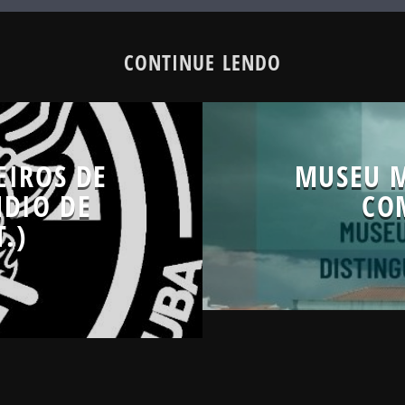
CONTINUE LENDO
EIROS DE
MUSEU M
NDIO DE
CO
.)