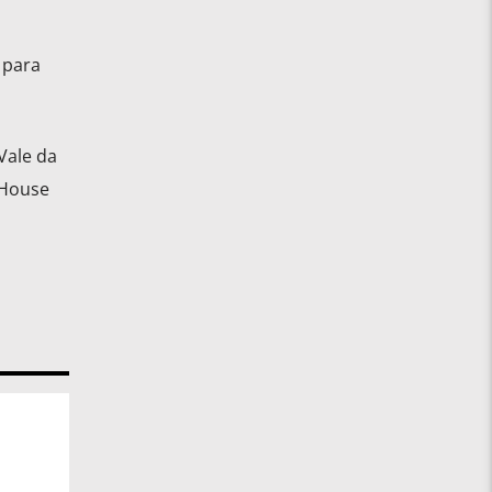
 para
Vale da
 House