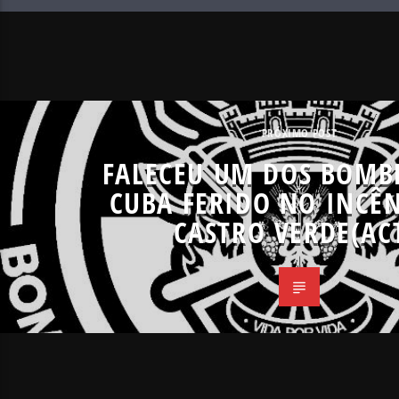
PRÓXIMO POST
FALECEU UM DOS BOMB
CUBA FERIDO NO INCÊ
CASTRO VERDE(ACT