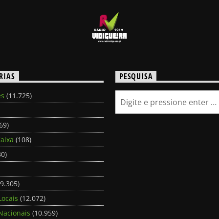
RIAS
PESQUISA
es
(11.725)
69)
aixa
(108)
0)
9.305)
Locais
(12.072)
Nacionais
(10.959)