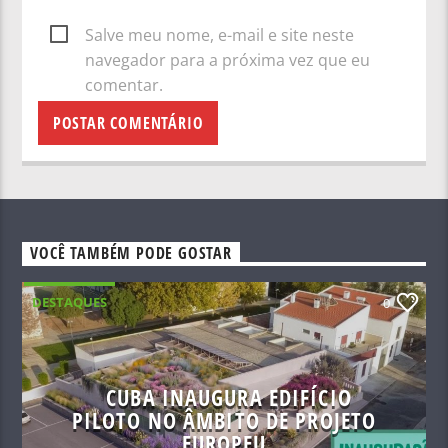
Salve meu nome, e-mail e site neste
navegador para a próxima vez que eu
comentar.
VOCÊ TAMBÉM PODE GOSTAR
DESTAQUES
0
CUBA INAUGURA EDIFÍCIO
PILOTO NO ÂMBITO DE PROJETO
EUROPEU