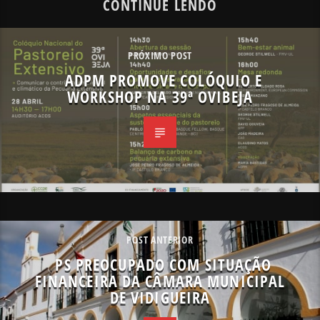
CONTINUE LENDO
PRÓXIMO POST
ADPM PROMOVE COLÓQUIO E
WORKSHOP NA 39ª OVIBEJA
POST ANTERIOR
PS PREOCUPADO COM SITUAÇÃO
FINANCEIRA DA CÂMARA MUNICIPAL
DE VIDIGUEIRA