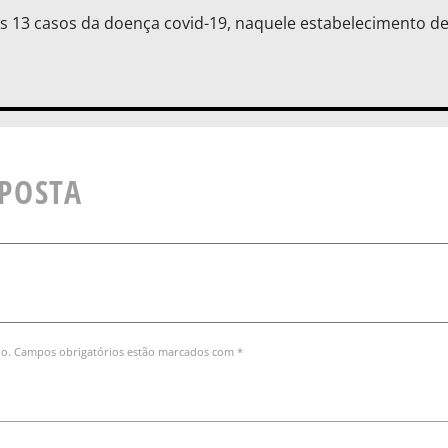
s 13 casos da doença covid-19, naquele estabelecimento de
SPOSTA
do. Campos obrigatórios estão marcados com *