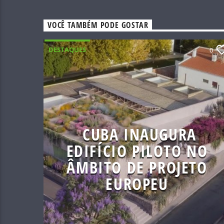
VOCÊ TAMBÉM PODE GOSTAR
DESTAQUES
0
CUBA INAUGURA
EDIFÍCIO PILOTO NO
ÂMBITO DE PROJETO
EUROPEU