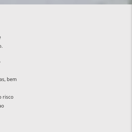
e
o.
o
ras, bem
 risco
ao