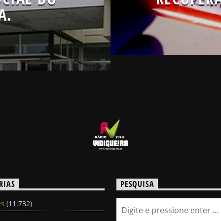
A.
RIAS
PESQUISA
es
(11.732)