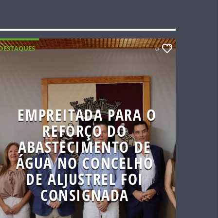
DESTAQUES
0
EMPREITADA PARA O
REFORÇO DO
ABASTECIMENTO DE
ÁGUA NO CONCELHO
DE ALJUSTREL FOI
CONSIGNADA