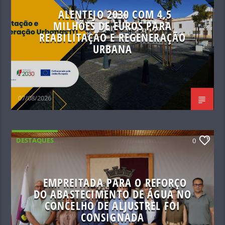
ALENTEJO 2030 COM 4,5
MILHÕES DE EUROS PARA
REABILITAÇÃO E REGENERAÇÃO
URBANA
07/08/2026
DESTAQUES
0
EMPREITADA PARA O REFORÇO
DO ABASTECIMENTO DE ÁGUA NO
CONCELHO DE ALJUSTREL FOI
CONSIGNADA