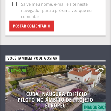
Salve meu nome, e-mail e site neste
navegador para a próxima vez que eu
comentar.
VOCÊ TAMBÉM PODE GOSTAR
DESTAQUES
0
CUBA INAUGURA EDIFÍCIO
PILOTO NO ÂMBITO DE PROJETO
EUROPEU