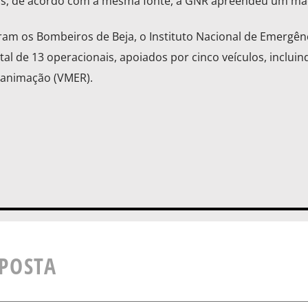
tos, de acordo com a mesma fonte, a GNR apreendeu um m
am os Bombeiros de Beja, o Instituto Nacional de Emergên
al de 13 operacionais, apoiados por cinco veículos, inclui
eanimação (VMER).
SPOSTA