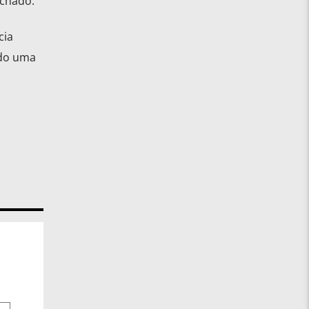
achado.
cia
ndo uma