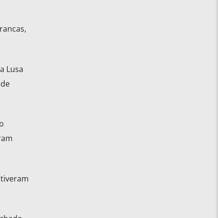
rancas,
ia Lusa
 de
o
oram
 tiveram