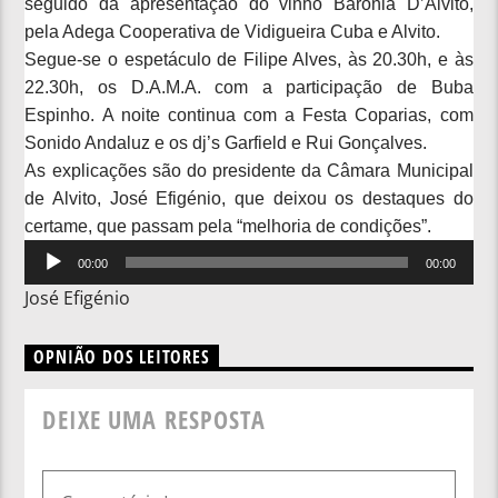
seguido da apresentação do vinho Baronia D’Alvito,
pela Adega Cooperativa de Vidigueira Cuba e Alvito.
Segue-se o espetáculo de Filipe Alves, às 20.30h, e às
22.30h, os D.A.M.A. com a participação de Buba
Espinho. A noite continua com a Festa Coparias, com
Sonido Andaluz e os dj’s Garfield e Rui Gonçalves.
As explicações são do presidente da Câmara Municipal
de Alvito, José Efigénio, que deixou os destaques do
certame, que passam pela “melhoria de condições”.
Reprodutor
00:00
00:00
de
José Efigénio
áudio
OPNIÃO DOS LEITORES
DEIXE UMA RESPOSTA