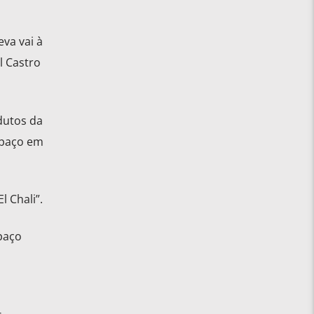
va vai à
l Castro
dutos da
spaço em
 Chali”.
paço