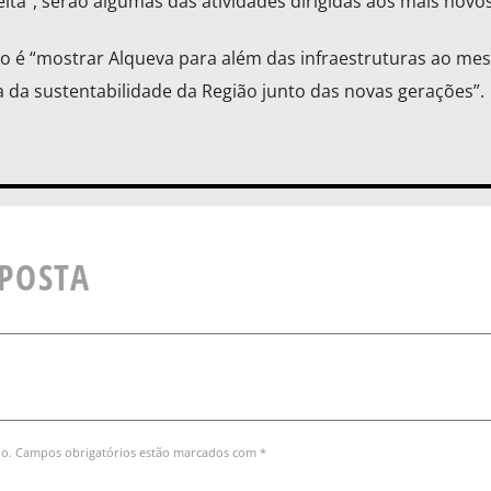
elta”, serão algumas das atividades dirigidas aos mais novos
vo é “mostrar Alqueva para além das infraestruturas ao m
da sustentabilidade da Região junto das novas gerações”.
SPOSTA
do. Campos obrigatórios estão marcados com *