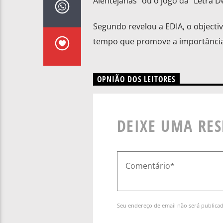
Alentejanas” ou o jogo da “Letra D
Segundo revelou a EDIA, o objecti
tempo que promove a importância 
OPNIÃO DOS LEITORES
DEIXE UMA RE
Seu endereço de email não será publica