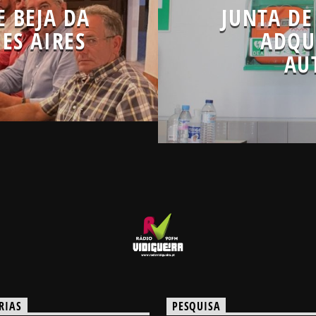
E BEJA DA
JUNTA DE
ES AIRES
ADQU
AU
RIAS
PESQUISA