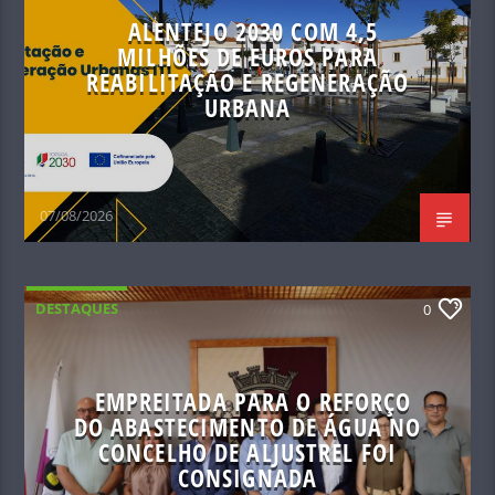
ALENTEJO 2030 COM 4,5
MILHÕES DE EUROS PARA
REABILITAÇÃO E REGENERAÇÃO
URBANA
07/08/2026
DESTAQUES
0
EMPREITADA PARA O REFORÇO
DO ABASTECIMENTO DE ÁGUA NO
CONCELHO DE ALJUSTREL FOI
CONSIGNADA