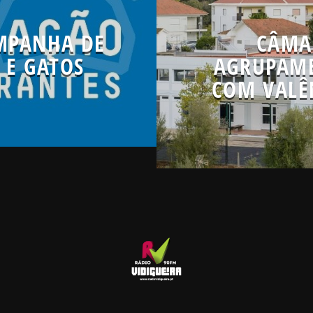
MPANHA DE
CÂMA
 E GATOS
AGRUPAME
COM VALÊ