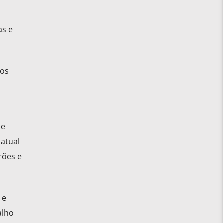
as e
 os
de
atual
rões e
 e
alho