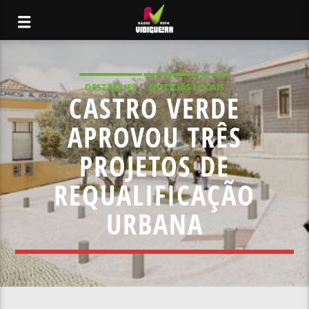
DESTAQUES
NOTÍCIAS LOCAIS
CASTRO VERDE
APROVOU TRÊS
PROJETOS DE
REQUALIFICAÇÃO
URBANA