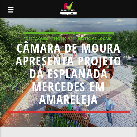
DESTAQUES
NOTICIAS
NOTÍCIAS LOCAIS
CÂMARA DE MOURA
NOTÍCIAS NACIONAIS
APRESENTA PROJETO
DA ESPLANADA
MERCEDES EM
AMARELEJA