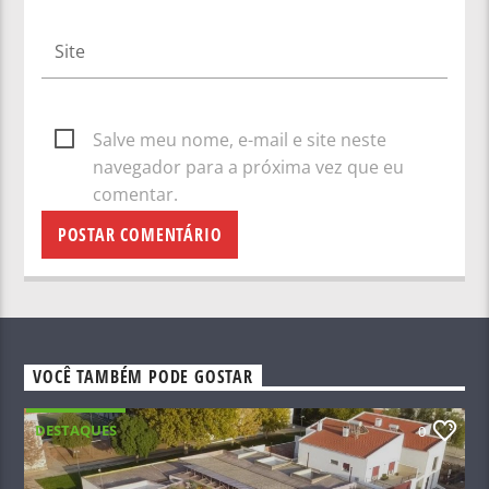
Salve meu nome, e-mail e site neste
navegador para a próxima vez que eu
comentar.
VOCÊ TAMBÉM PODE GOSTAR
DESTAQUES
0