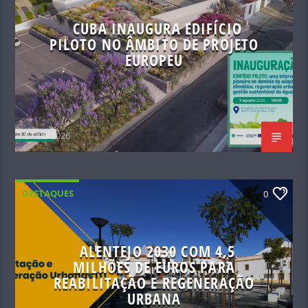
CUBA INAUGURA EDIFÍCIO
PILOTO NO ÂMBITO DE PROJETO
EUROPEU
07/08/2026
DESTAQUES
0
ALENTEJO 2030 COM 4,5
MILHÕES DE EUROS PARA
REABILITAÇÃO E REGENERAÇÃO
URBANA