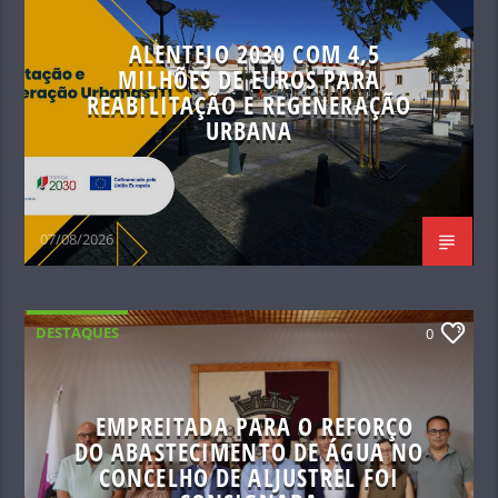
ALENTEJO 2030 COM 4,5
MILHÕES DE EUROS PARA
REABILITAÇÃO E REGENERAÇÃO
URBANA
07/08/2026
DESTAQUES
0
EMPREITADA PARA O REFORÇO
DO ABASTECIMENTO DE ÁGUA NO
CONCELHO DE ALJUSTREL FOI