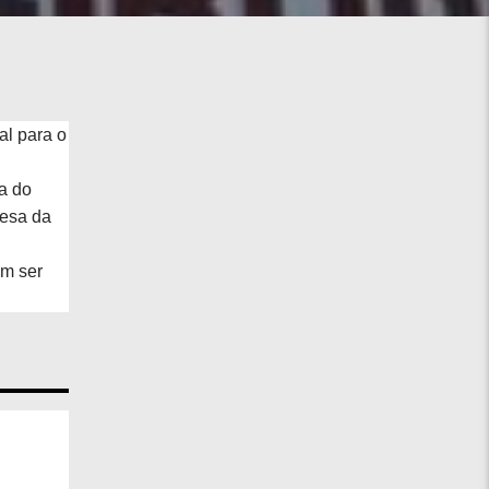
al para o
a do
mesa da
em ser
.