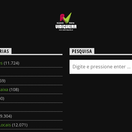
RIAS
PESQUISA
es
(11.724)
69)
aixa
(108)
0)
9.304)
Locais
(12.071)