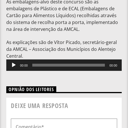
As embalagens-alvo deste concurso são as
embalagens de Plástico e de ECAL (Embalagens de
Cartão para Alimentos Líquidos) recolhidas através
do sistema de recolha porta a porta, implementado
na área de intervenção da AMCAL.
As explicações são de Vítor Picado, secretário-geral
da AMCAL – Associação dos Municípios do Alentejo
Central.
Reprodutor
00:00
00:00
de
áudio
OPNIÃO DOS LEITORES
DEIXE UMA RESPOSTA