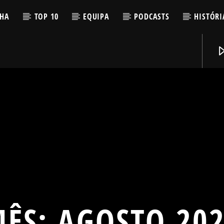
LHA
TOP 10
EQUIPA
PODCASTS
HISTÓRI
MÊS:
AGOSTO 20