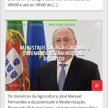
00h00 e até às 18h00 de […]
DESTAQUES
NOTICIAS
NOTÍCIAS LOCAIS
0
NOTÍCIAS NACIONAIS
MINISTROS DA AGRICULTURA E
JUVENTUDE ESTÃO HOJE NO
DISTRITO
06/08/2024
Os ministros da Agricultura, José Manuel
Fernandes e da Juventude e Modernização,
Margarida Balseiro Lopes, visitam esta terça-feira