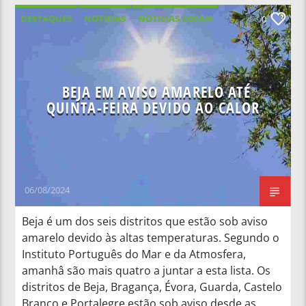
DESTAQUES
NOTICIAS
NOTÍCIAS LOCAIS
0
NOTÍCIAS NACIONAIS
BEJA EM AVISO AMARELO ATÉ
QUINTA-FEIRA DEVIDO AO CALOR
06/08/2024
Beja é um dos seis distritos que estão sob aviso
amarelo devido às altas temperaturas. Segundo o
Instituto Português do Mar e da Atmosfera,
amanhâ são mais quatro a juntar a esta lista. Os
distritos de Beja, Bragança, Évora, Guarda, Castelo
Branco e Portalegre estão sob aviso desde as