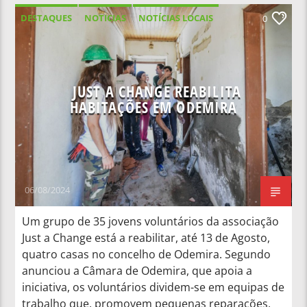
DESTAQUES
NOTICIAS
NOTÍCIAS LOCAIS
0
NOTÍCIAS NACIONAIS
JUST A CHANGE REABILITA
HABITAÇÕES EM ODEMIRA
06/08/2024
Um grupo de 35 jovens voluntários da associação
Just a Change está a reabilitar, até 13 de Agosto,
quatro casas no concelho de Odemira. Segundo
anunciou a Câmara de Odemira, que apoia a
iniciativa, os voluntários dividem-se em equipas de
trabalho que, promovem pequenas reparações,