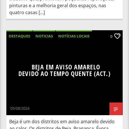
pinturas e a melhoria geral dos espaços, nas
quatro casas […]
DESTAQUES
NOTICIAS
NOTÍCIAS LOCAIS
0
NOTÍCIAS NACIONAIS
BEJA EM AVISO AMARELO
DEVIDO AO TEMPO QUENTE (ACT.)
05/08/2024
Beja é um dos distritos em aviso amarelo devido
ao calor. Os distritos de Beja, Bragança, Évora,