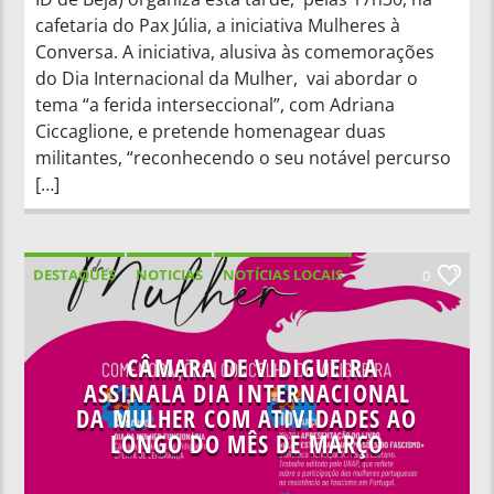
cafetaria do Pax Júlia, a iniciativa Mulheres à
Conversa. A iniciativa, alusiva às comemorações
do Dia Internacional da Mulher, vai abordar o
tema “a ferida interseccional”, com Adriana
Ciccaglione, e pretende homenagear duas
militantes, “reconhecendo o seu notável percurso
[…]
DESTAQUES
NOTICIAS
NOTÍCIAS LOCAIS
0
NOTÍCIAS NACIONAIS
CÂMARA DE VIDIGUEIRA
ASSINALA DIA INTERNACIONAL
DA MULHER COM ATIVIDADES AO
LONGO DO MÊS DE MARÇO