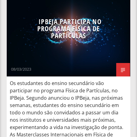
NOTÍCIAS NACIONAIS
IPBEJA PARTICIPA NO
PROGRAMA FÍSICA DE
PARTÍCULAS
08/03/2023
Os estudantes do ensino secundário vão
participar no programa Física de Partículas, no
IPBeja. Segundo anunciou o IPBeja, nas próximas
semanas, estudantes do ensino secundário em
todo o mundo são convidados a passar um dia
nos institutos e universidades mais próximas,
experimentando a vida na investigação de ponta.
As Masterclasses Internacionais em Física de