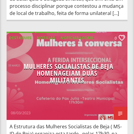
processo disciplinar porque contestou a mudança
de local de trabalho, feita de forma unilateral […]
DESTAQUES
NOTICIAS
NOTÍCIAS LOCAIS
0
NOTÍCIAS NACIONAIS
MULHERES SOCIALISTAS DE BEJA
HOMENAGEIAM DUAS
MILITANTES
08/03/2023
A Estrutura das Mulheres Socialistas de Beja ( MS-
ID de Beja) organiza esta tarde, pelas 17h30, na