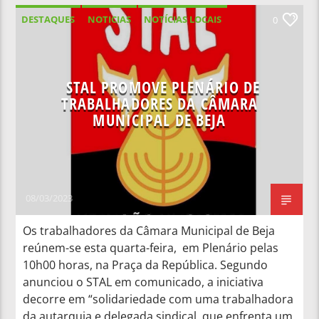
DESTAQUES
NOTICIAS
NOTÍCIAS LOCAIS
0
NOTÍCIAS NACIONAIS
STAL PROMOVE PLENÁRIO DE
TRABALHADORES DA CÂMARA
MUNICIPAL DE BEJA
08/03/2023
Os trabalhadores da Câmara Municipal de Beja
reúnem-se esta quarta-feira, em Plenário pelas
10h00 horas, na Praça da República. Segundo
anunciou o STAL em comunicado, a iniciativa
decorre em “solidariedade com uma trabalhadora
da autarquia e delegada sindical, que enfrenta um