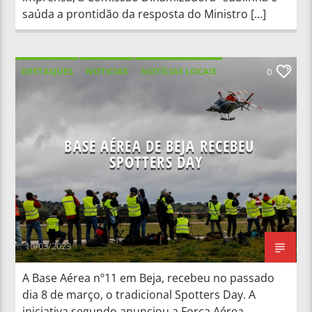
saúda a prontidão da resposta do Ministro […]
DESTAQUES
NOTICIAS
NOTÍCIAS LOCAIS
0
NOTÍCIAS NACIONAIS
BASE AÉREA DE BEJA RECEBEU
SPOTTERS DAY
10/03/2023
A Base Aérea nº11 em Beja, recebeu no passado
dia 8 de março, o tradicional Spotters Day. A
iniciativa segundo anunciou a Força Aérea