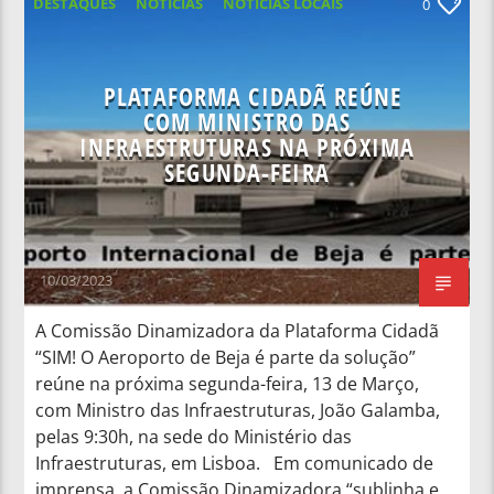
DESTAQUES
NOTICIAS
NOTÍCIAS LOCAIS
0
NOTÍCIAS NACIONAIS
PLATAFORMA CIDADÃ REÚNE
COM MINISTRO DAS
INFRAESTRUTURAS NA PRÓXIMA
SEGUNDA-FEIRA
10/03/2023
A Comissão Dinamizadora da Plataforma Cidadã
“SIM! O Aeroporto de Beja é parte da solução”
reúne na próxima segunda-feira, 13 de Março,
com Ministro das Infraestruturas, João Galamba,
pelas 9:30h, na sede do Ministério das
Infraestruturas, em Lisboa. Em comunicado de
imprensa, a Comissão Dinamizadora “sublinha e