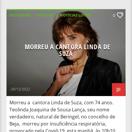
DESTAQUES
NOTICIAS
NOTÍCIAS LOCAIS
0
NOTÍCIAS NACIONAIS
MORREU A CANTORA LINDA DE
SUZA
28/12/2022
Morreu a cantora Linda de Suza, com 74 anos.
Teolinda Joaquina de Sousa Lança, seu nome
verdadeiro, natural de Beringel, no concelho de
Beja, morreu por insuficiência respiratória,
provocado pela Covid-19, esta manhã, às 10h10,