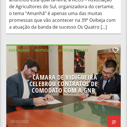
de Agricultores do Sul, organizadora do certame,
o tema “Amanhã” é apenas uma das muitas
promessas que vão acontecer na 39ª Ovibeja com
a atuação da banda de sucesso Os Quatro […]
DESTAQUES
NOTICIAS
NOTÍCIAS LOCAIS
0
NOTÍCIAS NACIONAIS
CÂMARA DE VIDIGUEIRA
CELEBROU CONTRATOS DE
COMODATO COM A GNR
28/12/2022