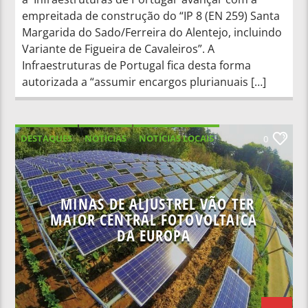
empreitada de construção do “IP 8 (EN 259) Santa
Margarida do Sado/Ferreira do Alentejo, incluindo
Variante de Figueira de Cavaleiros”. A
Infraestruturas de Portugal fica desta forma
autorizada a “assumir encargos plurianuais […]
DESTAQUES
NOTICIAS
NOTÍCIAS LOCAIS
0
NOTÍCIAS NACIONAIS
MINAS DE ALJUSTREL VÃO TER
MAIOR CENTRAL FOTOVOLTAICA
DA EUROPA