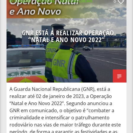
DESTAQUES
NOTICIAS
NOTÍCIAS LOCAIS
0
NOTÍCIAS NACIONAIS
GNR ESTÁ A REALIZAR OPERAÇÃO
“NATAL E ANO NOVO 2022”
20/12/2022
A Guarda Nacional Republicana (GNR), está a
realizar até 02 de janeiro de 2023, a Operação
“Natal e Ano Novo 2022”. Segundo anunciou a
GNR em comunicado, o objetivo é “combater a
criminalidade e intensificar o patrulhamento
rodoviário nas vias de maior tráfego durante este
período, de forma a garantir as festividades e as