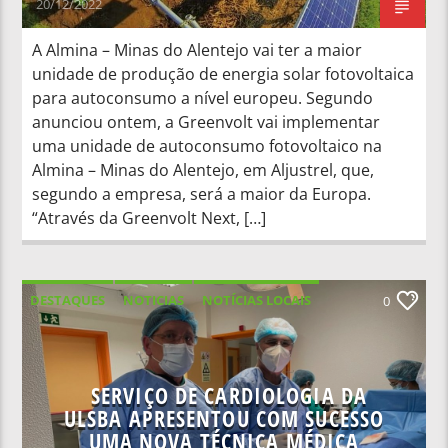
20/12/2022
A Almina – Minas do Alentejo vai ter a maior
unidade de produção de energia solar fotovoltaica
para autoconsumo a nível europeu. Segundo
anunciou ontem, a Greenvolt vai implementar
uma unidade de autoconsumo fotovoltaico na
Almina – Minas do Alentejo, em Aljustrel, que,
segundo a empresa, será a maior da Europa.
“Através da Greenvolt Next, […]
DESTAQUES
NOTICIAS
NOTÍCIAS LOCAIS
0
NOTÍCIAS NACIONAIS
SERVIÇO DE CARDIOLOGIA DA
ULSBA APRESENTOU COM SUCESSO
UMA NOVA TÉCNICA MÉDICA