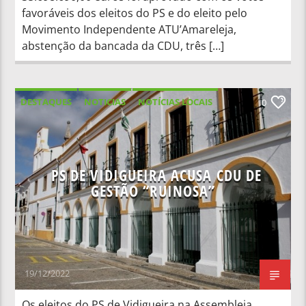
favoráveis dos eleitos do PS e do eleito pelo
Movimento Independente ATU’Amareleja,
abstenção da bancada da CDU, três […]
DESTAQUES
NOTICIAS
NOTÍCIAS LOCAIS
0
NOTÍCIAS NACIONAIS
PS DE VIDIGUEIRA ACUSA CDU DE
GESTÃO “RUINOSA”
19/12/2022
Os eleitos do PS de Vidigueira na Assembleia