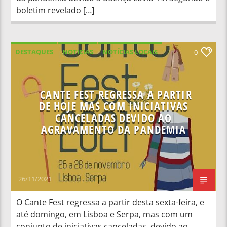
boletim revelado […]
DESTAQUES
NOTICIAS
NOTÍCIAS LOCAIS
0
NOTÍCIAS NACIONAIS
CANTE FEST REGRESSA A PARTIR
DE HOJE MAS COM INICIATIVAS
CANCELADAS DEVIDO AO
AGRAVAMENTO DA PANDEMIA
26/11/2021
O Cante Fest regressa a partir desta sexta-feira, e
até domingo, em Lisboa e Serpa, mas com um
conjunto de iniciativas canceladas, devido ao