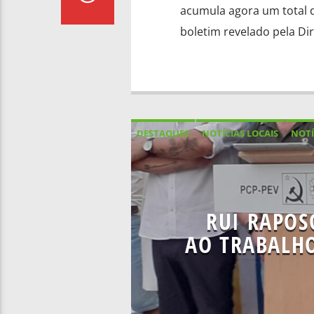
acumula agora um total d
boletim revelado pela Di
DESTAQUES
NOTÍCIAS LOCAIS
NOTÍ
RUI RAPOS
AO TRABALH