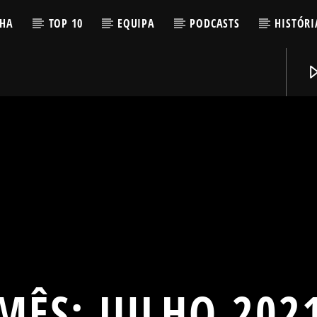
LHA
TOP 10
EQUIPA
PODCASTS
HISTÓRI
MÊS:
JULHO 202