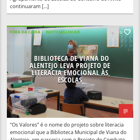
continuaram […]
FORA DA CAIXA
NOTÍCIAS LOCAIS
0
BIBLIOTECA DE VIANA DO
ALENTEJO LEVA PROJETO DE
LITERACIA EMOCIONAL ÀS
ESCOLAS
27/01/2021
“Os Valores” é o nome do projeto sobre literacia
emocional que a Biblioteca Municipal de Viana do
Alentejo, em parceria com o Projeto de Combate