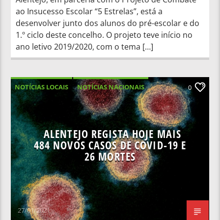
ao Insucesso Escolar “5 Estrelas”, está a
desenvolver junto dos alunos do pré-escolar e do
1.º ciclo deste concelho. O projeto teve início no
ano letivo 2019/2020, com o tema […]
NOTÍCIAS LOCAIS
NOTÍCIAS NACIONAIS
0
SAÚDE
ALENTEJO REGISTA HOJE MAIS
484 NOVOS CASOS DE COVID-19 E
26 MORTES
27/01/2021