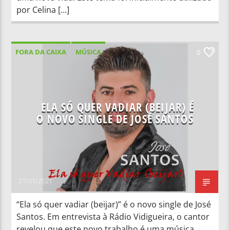
por Celina […]
FORA DA CAIXA
MÚSICA
0
ELA SÓ QUER VADIAR (BEIJAR) É
O NOVO SINGLE DE JOSÉ SANTOS
27/01/2021
“Ela só quer vadiar (beijar)” é o novo single de José
Santos. Em entrevista à Rádio Vidigueira, o cantor
revelou que este novo trabalho é uma música