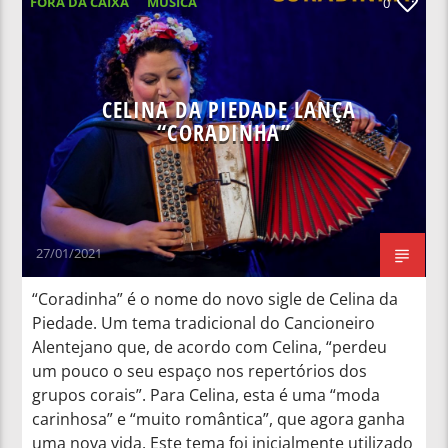
FORA DA CAIXA
MÚSICA
0
CELINA DA PIEDADE LANÇA
“CORADINHA”
27/01/2021
“Coradinha” é o nome do novo sigle de Celina da
Piedade. Um tema tradicional do Cancioneiro
Alentejano que, de acordo com Celina, “perdeu
um pouco o seu espaço nos repertórios dos
grupos corais”. Para Celina, esta é uma “moda
carinhosa” e “muito romântica”, que agora ganha
uma nova vida. Este tema foi inicialmente utilizado