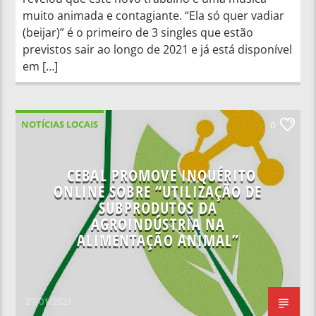
muito animada e contagiante. “Ela só quer vadiar
(beijar)” é o primeiro de 3 singles que estão
previstos sair ao longo de 2021 e já está disponível
em […]
NOTÍCIAS LOCAIS
0
CEBAL PROMOVE INQUÉRITO
ONLINE SOBRE “UTILIZAÇÃO DE
SUBPRODUTOS DA
AGROINDÚSTRIA NA
ALIMENTAÇÃO ANIMAL”
27/01/2021