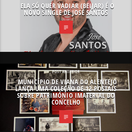
ELA SÓ QUER VADIAR (BEIJAR) É O
NOVO SINGLE DE JOSÉ SANTOS
POST ANTERIOR
MUNICÍPIO DE VIANA DO ALENTEJO
LANÇA UMA COLEÇÃO DE 12 POSTAIS
SOBRE PATRIMÓNIO IMATERIAL DO
CONCELHO