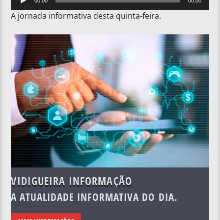
00:00
00:00
de
A jornada informativa desta quinta-feira.
áudio
VIDIGUEIRA INFORMAÇÃO
A ATUALIDADE INFORMATIVA DO DIA.