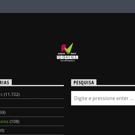
RIAS
PESQUISA
es
(11.722)
69)
aixa
(108)
0)