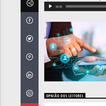
Reprodutor
00:00
de
áudio
OPNIÃO DOS LEITORES