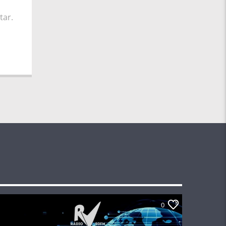
tar.
0