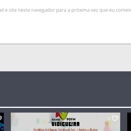
l e site neste navegador para a próxima vez que eu comen
0