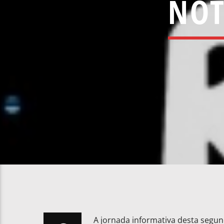
NOT
A jornada informativa desta segund