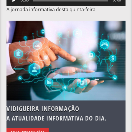
00:00
00:00
de
A jornada informativa desta quinta-feira.
áudio
VIDIGUEIRA INFORMAÇÃO
A ATUALIDADE INFORMATIVA DO DIA.