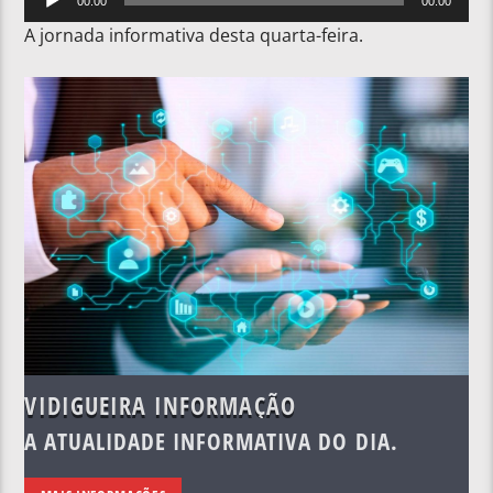
00:00
00:00
de
A jornada informativa desta quarta-feira.
áudio
VIDIGUEIRA INFORMAÇÃO
A ATUALIDADE INFORMATIVA DO DIA.