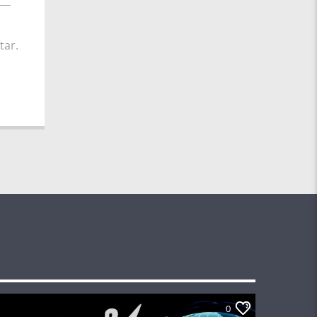
tar.
0