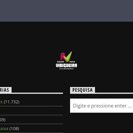
RIAS
PESQUISA
es
(11.732)
69)
aixa
(108)