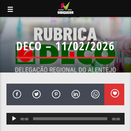
DECO – 11/02/2026
Reprodutor
00:00
00:00
de
áudio