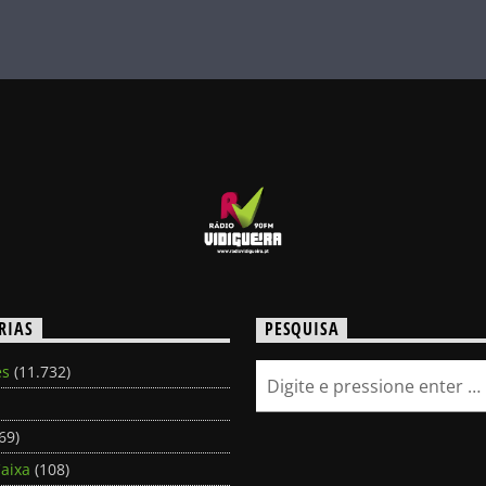
RIAS
PESQUISA
es
(11.732)
69)
aixa
(108)