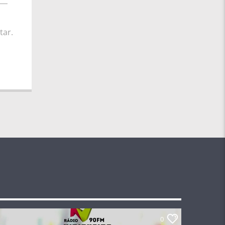
tar.
0