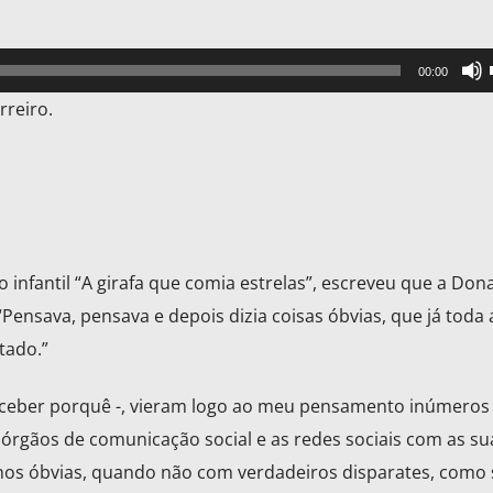
00:00
rreiro.
o infantil “A girafa que comia estrelas”, escreveu que a Don
ensava, pensava e depois dizia coisas óbvias, que já toda 
tado.”
perceber porquê -, vieram logo ao meu pensamento inúmero
gãos de comunicação social e as redes sociais com as su
nos óbvias, quando não com verdadeiros disparates, como 