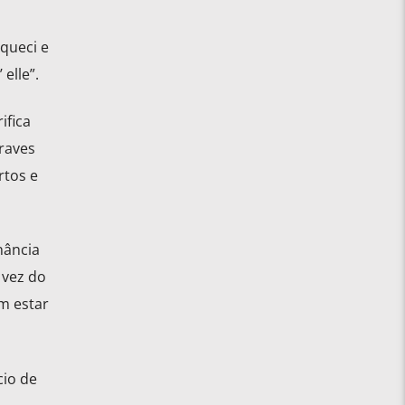
queci e
elle”.
ifica
raves
rtos e
nância
 vez do
m estar
cio de