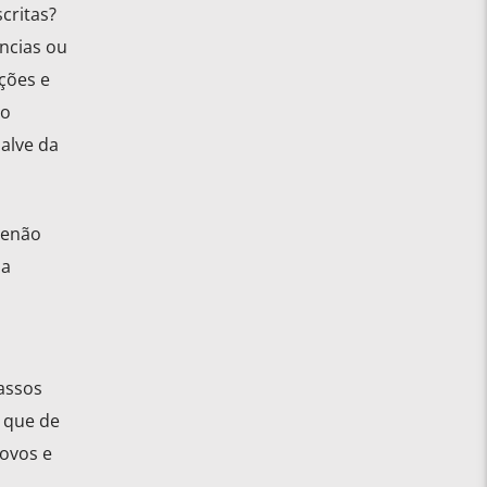
critas?
ncias ou
ções e
do
alve da
senão
 a
assos
 que de
novos e