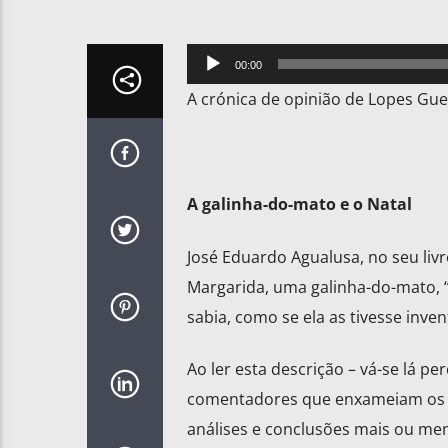
Reprodutor
00:00
de
A crónica de opinião de Lopes Gue
áudio
A galinha-do-mato e o Natal
José Eduardo Agualusa, no seu livr
Margarida, uma galinha-do-mato, “P
sabia, como se ela as tivesse inven
Ao ler esta descrição – vá-se lá 
comentadores que enxameiam os ór
análises e conclusões mais ou me