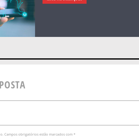
SPOSTA
do. Campos obrigatórios estão marcados com *