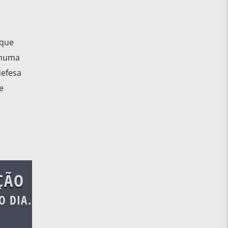
 que
 numa
defesa
e
ÇÃO
O DIA.