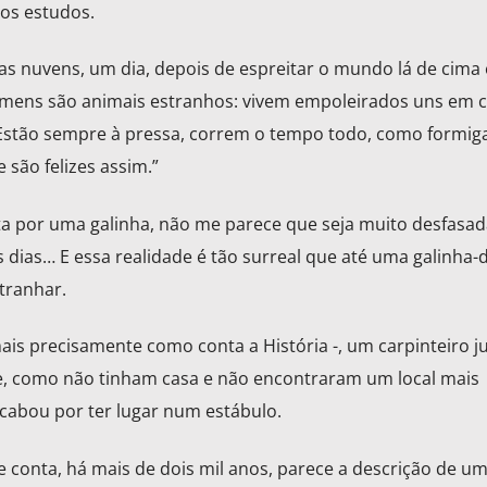
os estudos.
as nuvens, um dia, depois de espreitar o mundo lá de cima 
omens são animais estranhos: vivem empoleirados uns em 
 Estão sempre à pressa, correm o tempo todo, como formiga
são felizes assim.”
ta por uma galinha, não me parece que seja muito desfasad
 dias… E essa realidade é tão surreal que até uma galinha
tranhar.
ais precisamente como conta a História -, um carpinteiro j
e, como não tinham casa e não encontraram um local mais
acabou por ter lugar num estábulo.
e conta, há mais de dois mil anos, parece a descrição de u