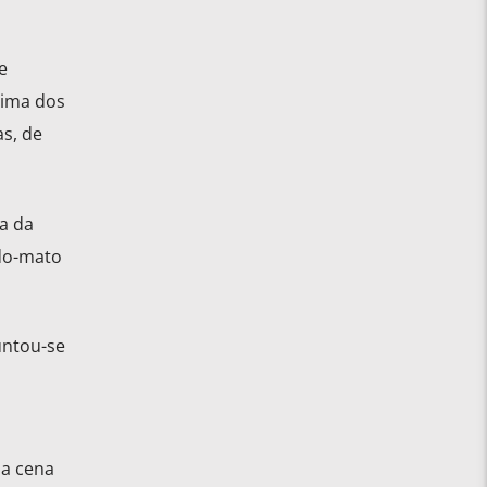
e
cima dos
s, de
a da
-do-mato
untou-se
ma cena