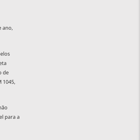
e ano,
pelos
eta
o de
M 1045,
 não
el para a