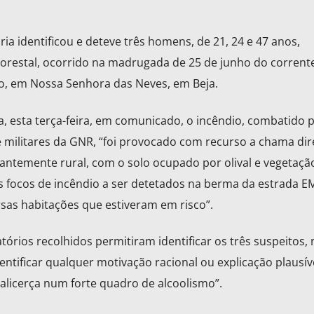
ária identificou e deteve três homens, de 21, 24 e 47 anos,
lorestal, ocorrido na madrugada de 25 de junho do corrent
o, em Nossa Senhora das Neves, em Beja.
ia, esta terça-feira, em comunicado, o incêndio, combatido 
 militares da GNR, “foi provocado com recurso a chama dir
ntemente rural, com o solo ocupado por olival e vegetaçã
 focos de incêndio a ser detetados na berma da estrada E
sas habitações que estiveram em risco”.
órios recolhidos permitiram identificar os três suspeitos,
dentificar qualquer motivação racional ou explicação plausív
alicerça num forte quadro de alcoolismo”.