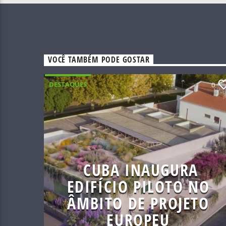
VOCÊ TAMBÉM PODE GOSTAR
DESTAQUES
0
CUBA INAUGURA
EDIFÍCIO PILOTO NO
ÂMBITO DE PROJETO
EUROPEU