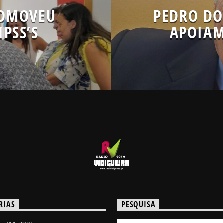
ROMOVEU
PEDRO D
PSS’S
APOIAM
RIAS
PESQUISA