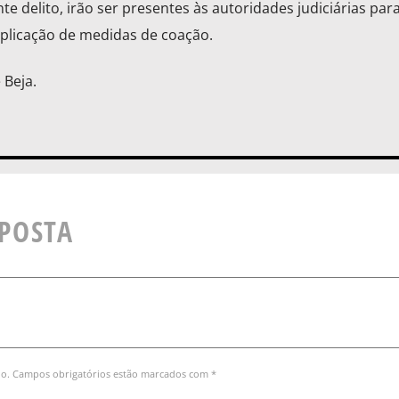
te delito, irão ser presentes às autoridades judiciárias par
 aplicação de medidas de coação.
 Beja.
SPOSTA
do. Campos obrigatórios estão marcados com *