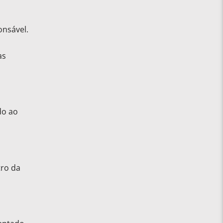
onsável.
as
do ao
tro da