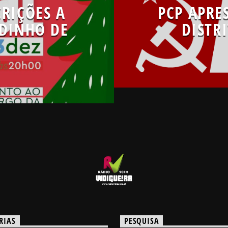
RIÇÕES A
PCP APRE
DINHO DE
DISTR
RIAS
PESQUISA