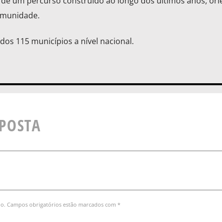
e de um percurso construído ao longo dos últimos anos, or
omunidade.
dos 115 municípios a nível nacional.
SPOSTA
do. Campos obrigatórios estão marcados com *