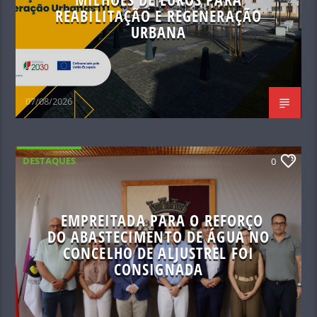
REABILITAÇÃO E REGENERAÇÃO
URBANA
07/08/2026
DESTAQUES
0
EMPREITADA PARA O REFORÇO
DO ABASTECIMENTO DE ÁGUA NO
CONCELHO DE ALJUSTREL FOI
CONSIGNADA