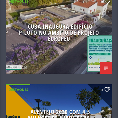
DESTAQUES
0
CUBA INAUGURA EDIFÍCIO
PILOTO NO ÂMBITO DE PROJETO
EUROPEU
07/08/2026
DESTAQUES
0
ALENTEJO 2030 COM 4,5
MILHÕES DE EUROS PARA