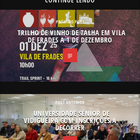
PRÓXIMO POST
TRILHO DE VINHO DE TALHA EM VILA
DE FRADES A 1 DE DEZEMBRO
POST ANTERIOR
UNIVERSIDADE SÉNIOR DE
VIDIGUEIRA COM INSCRIÇÕES A
DECORRER