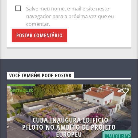
Salve meu nome, e-mail e site neste
navegador para a próxima vez que eu
comentar.
VOCÊ TAMBÉM PODE GOSTAR
DESTAQUES
0
CUBA INAUGURA EDIFÍCIO
PILOTO NO ÂMBITO DE PROJETO
EUROPEU