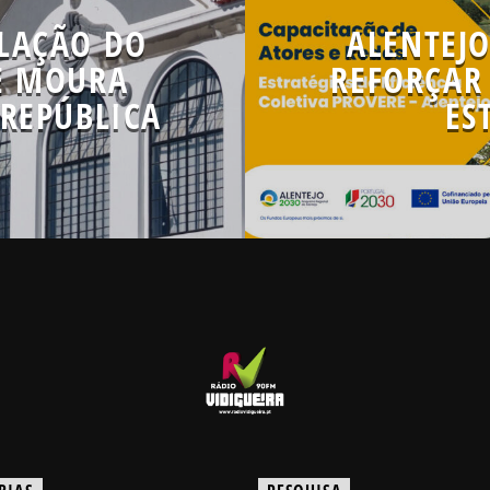
LAÇÃO DO
ALENTEJO
E MOURA
REFORÇAR 
 REPÚBLICA
ES