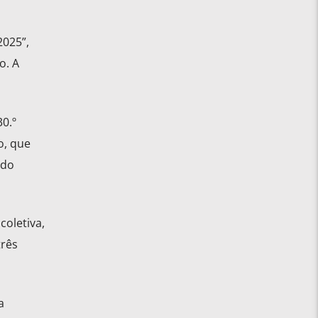
2025”,
o. A
0.º
o, que
 do
coletiva,
três
a