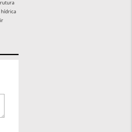
trutura
 hídrica
ir