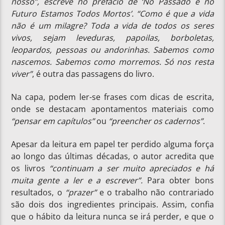
nosso”, escreve no prefácio de ‘No Passado e no
Futuro Estamos Todos Mortos’. “Como é que a vida
não é um milagre? Toda a vida de todos os seres
vivos, sejam leveduras, papoilas, borboletas,
leopardos, pessoas ou andorinhas. Sabemos como
nascemos. Sabemos como morremos. Só nos resta
viver”
, é outra das passagens do livro.
Na capa, podem ler-se frases com dicas de escrita,
onde se destacam apontamentos materiais como
“pensar em capítulos”
ou
“preencher os cadernos”
.
Apesar da leitura em papel ter perdido alguma força
ao longo das últimas décadas, o autor acredita que
os livros
“continuam a ser muito apreciados e há
muita gente a ler e a escrever”.
Para obter bons
resultados, o
“prazer”
e o trabalho não contrariado
são dois dos ingredientes principais. Assim, confia
que o hábito da leitura nunca se irá perder, e que o