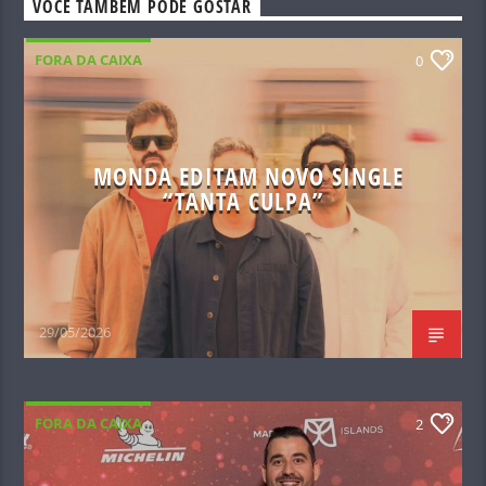
VOCÊ TAMBÉM PODE GOSTAR
FORA DA CAIXA
0
MONDA EDITAM NOVO SINGLE
“TANTA CULPA”
29/05/2026
FORA DA CAIXA
2