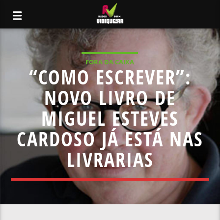
FORA DA CAIXA
“COMO ESCREVER”:
NOVO LIVRO DE
MIGUEL ESTEVES
CARDOSO JÁ ESTÁ NAS
LIVRARIAS