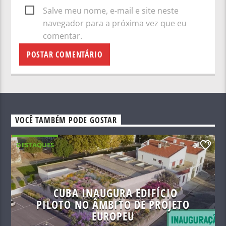
Salve meu nome, e-mail e site neste
navegador para a próxima vez que eu
comentar.
VOCÊ TAMBÉM PODE GOSTAR
DESTAQUES
0
CUBA INAUGURA EDIFÍCIO
PILOTO NO ÂMBITO DE PROJETO
EUROPEU