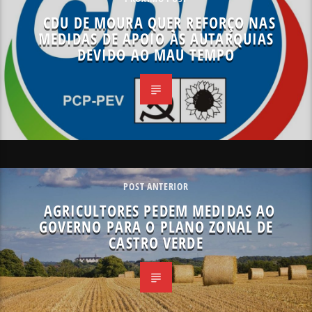
CDU DE MOURA QUER REFORÇO NAS
MEDIDAS DE APOIO ÀS AUTARQUIAS
DEVIDO AO MAU TEMPO
POST ANTERIOR
AGRICULTORES PEDEM MEDIDAS AO
GOVERNO PARA O PLANO ZONAL DE
CASTRO VERDE