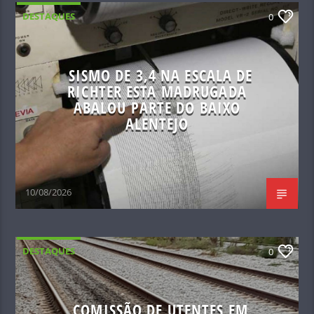
DESTAQUES
0
SISMO DE 3,4 NA ESCALA DE
RICHTER ESTA MADRUGADA
ABALOU PARTE DO BAIXO
ALENTEJO
10/08/2026
DESTAQUES
0
COMISSÃO DE UTENTES EM