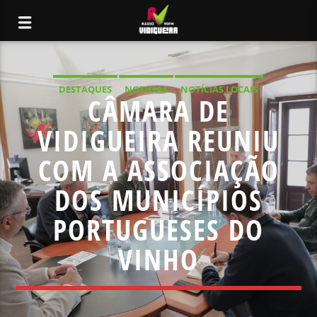
DESTAQUES
NOTICIAS
NOTÍCIAS LOCAIS
CÂMARA DE
NOTÍCIAS NACIONAIS
VIDIGUEIRA REUNIU
COM A ASSOCIAÇÃO
DOS MUNICÍPIOS
PORTUGUESES DO
VINHO