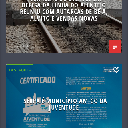
DEFESA DA LINHA DO ALENTEJO
REUNIU COM AUTARCAS DE BEJA,
ALVITO E VENDAS NOVAS
10/08/2026
DESTAQUES
0
SERPA É MUNICÍPIO AMIGO DA
JUVENTUDE