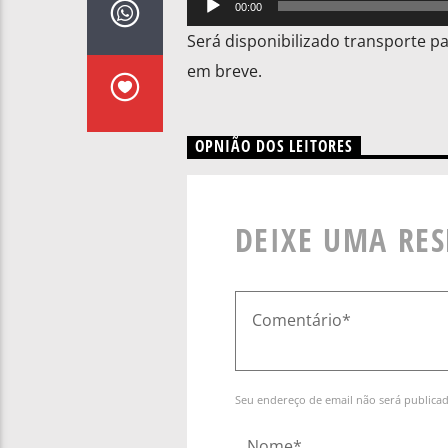
00:00
de
Será disponibilizado transporte p
áudio
em breve.
OPNIÃO DOS LEITORES
DEIXE UMA RE
Seu endereço de email não será publica