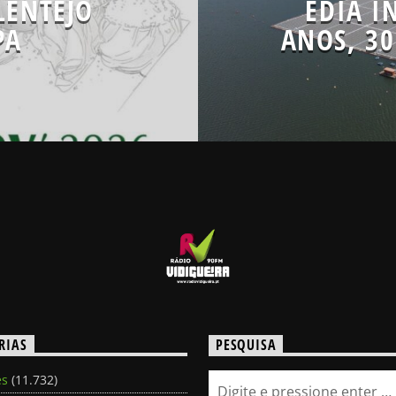
LENTEJO
EDIA I
PA
ANOS, 30
RIAS
PESQUISA
es
(11.732)