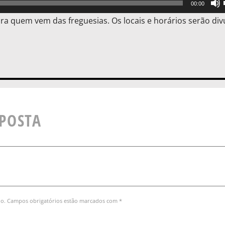
00:00
ara quem vem das freguesias. Os locais e horários serão di
SPOSTA
do. Campos obrigatórios estão marcados com *