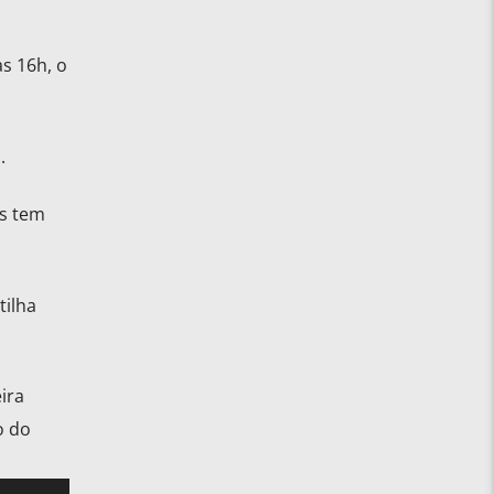
s 16h, o
.
ns tem
tilha
ira
o do
Use