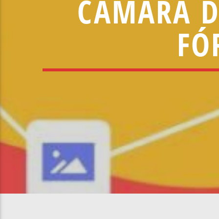
CÂMARA D
FÓ