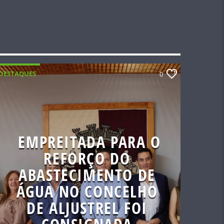
DESTAQUES
0
EMPREITADA PARA O
REFORÇO DO
ABASTECIMENTO DE
ÁGUA NO CONCELHO
DE ALJUSTREL FOI