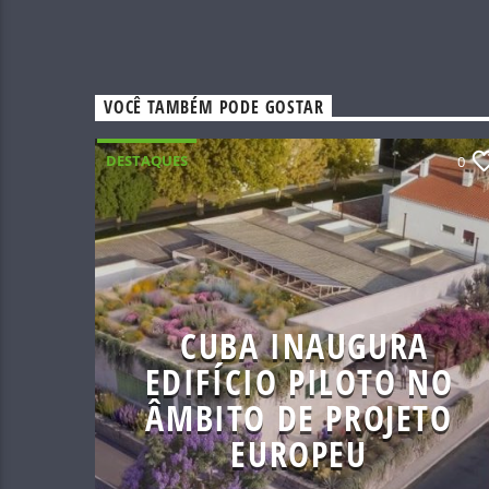
VOCÊ TAMBÉM PODE GOSTAR
DESTAQUES
0
CUBA INAUGURA
EDIFÍCIO PILOTO NO
ÂMBITO DE PROJETO
EUROPEU