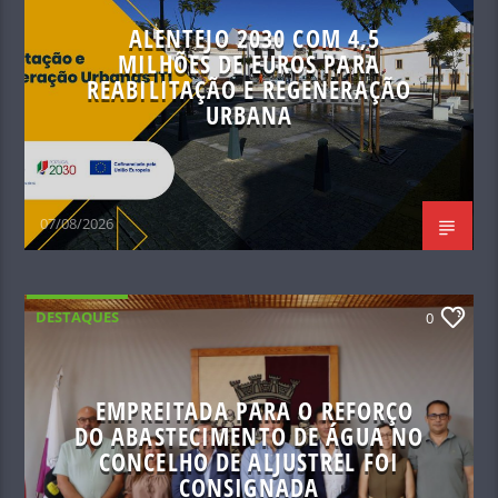
ALENTEJO 2030 COM 4,5
MILHÕES DE EUROS PARA
REABILITAÇÃO E REGENERAÇÃO
URBANA
07/08/2026
DESTAQUES
0
EMPREITADA PARA O REFORÇO
DO ABASTECIMENTO DE ÁGUA NO
CONCELHO DE ALJUSTREL FOI
CONSIGNADA