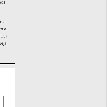
aos
m a
om a
COS),
eja.