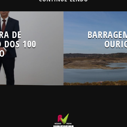
RA DE
BARRAGE
O DOS 100
OURIQ
TO