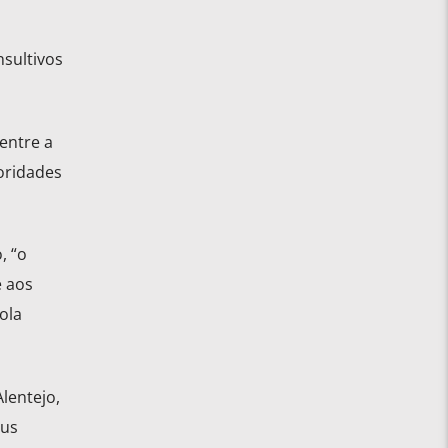
nsultivos
entre a
ioridades
, “o
e aos
ola
lentejo,
eus