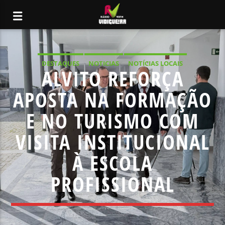
DESTAQUES
NOTICIAS
NOTÍCIAS LOCAIS
ALVITO REFORÇA
NOTÍCIAS NACIONAIS
APOSTA NA FORMAÇÃO
E NO TURISMO COM
VISITA INSTITUCIONAL
À ESCOLA
PROFISSIONAL