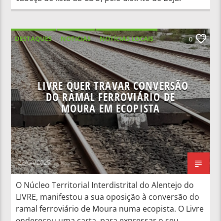
DESTAQUES
NOTICIAS
NOTÍCIAS LOCAIS
0
NOTÍCIAS NACIONAIS
LIVRE QUER TRAVAR CONVERSÃO
DO RAMAL FERROVIÁRIO DE
MOURA EM ECOPISTA
22/04/2025
O Núcleo Territorial Interdistrital do Alentejo do
LIVRE, manifestou a sua oposição à conversão do
ramal ferroviário de Moura numa ecopista. O Livre
endereçou uma carta, para expressar o seu