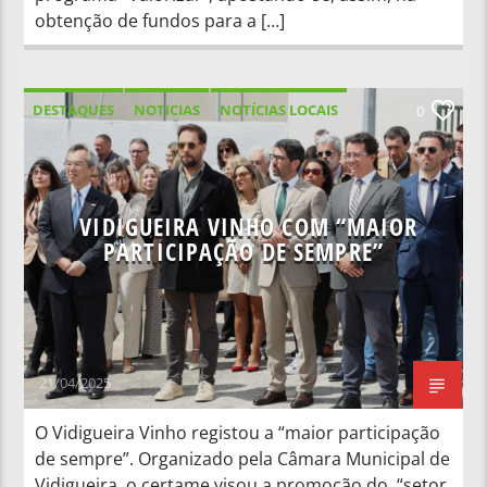
obtenção de fundos para a […]
DESTAQUES
NOTICIAS
NOTÍCIAS LOCAIS
0
NOTÍCIAS NACIONAIS
VIDIGUEIRA VINHO COM “MAIOR
PARTICIPAÇÃO DE SEMPRE”
21/04/2025
O Vidigueira Vinho registou a “maior participação
de sempre”. Organizado pela Câmara Municipal de
Vidigueira, o certame visou a promoção do “setor