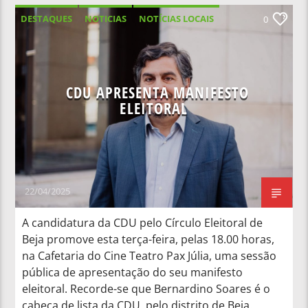
DESTAQUES
NOTICIAS
NOTÍCIAS LOCAIS
0
NOTÍCIAS NACIONAIS
CDU APRESENTA MANIFESTO
ELEITORAL
22/04/2025
A candidatura da CDU pelo Círculo Eleitoral de
Beja promove esta terça-feira, pelas 18.00 horas,
na Cafetaria do Cine Teatro Pax Júlia, uma sessão
pública de apresentação do seu manifesto
eleitoral. Recorde-se que Bernardino Soares é o
cabeça de lista da CDU, pelo distrito de Beja.