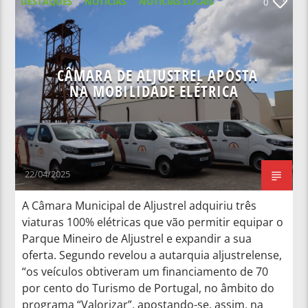
DESTAQUES
NOTICIAS
NOTÍCIAS LOCAIS
0
NOTÍCIAS NACIONAIS
CÂMARA DE ALJUSTREL APOSTA
NA MOBILIDADE ELÉTRICA
22/04/2025
A Câmara Municipal de Aljustrel adquiriu três
viaturas 100% elétricas que vão permitir equipar o
Parque Mineiro de Aljustrel e expandir a sua
oferta. Segundo revelou a autarquia aljustrelense,
“os veículos obtiveram um financiamento de 70
por cento do Turismo de Portugal, no âmbito do
programa “Valorizar”, apostando-se, assim, na