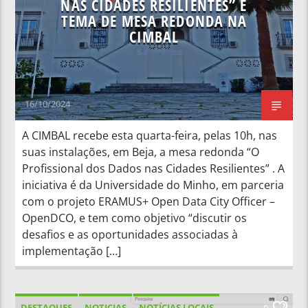
NAS CIDADES RESILIENTES” É
TEMA DE MESA REDONDA NA
CIMBAL
16/10/2024
A CIMBAL recebe esta quarta-feira, pelas 10h, nas
suas instalações, em Beja, a mesa redonda “O
Profissional dos Dados nas Cidades Resilientes” . A
iniciativa é da Universidade do Minho, em parceria
com o projeto ERAMUS+ Open Data City Officer –
OpenDCO, e tem como objetivo “discutir os
desafios e as oportunidades associadas à
implementação […]
DESTAQUES
NOTICIAS
NOTÍCIAS LOCAIS
0