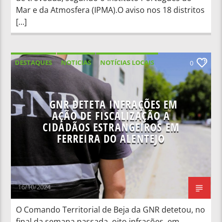
Mar e da Atmosfera (IPMA).O aviso nos 18 distritos
[…]
DESTAQUES
NOTICIAS
NOTÍCIAS LOCAIS
0
NOTÍCIAS NACIONAIS
GNR DETETA INFRAÇÕES EM
AÇÃO DE FISCALIZAÇÃO A
CIDADÃOS ESTRANGEIROS EM
FERREIRA DO ALENTEJO
16/10/2024
O Comando Territorial de Beja da GNR detetou, no
final da semana passada, oito infrações, em