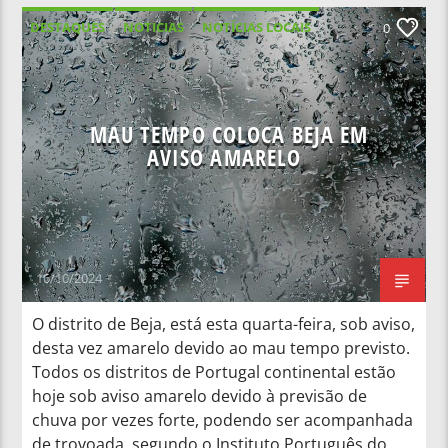
DESTAQUES
NOTICIAS
NOTÍCIAS LOCAIS
0
NOTÍCIAS NACIONAIS
MAU TEMPO COLOCA BEJA EM
AVISO AMARELO
16/10/2024
O distrito de Beja, está esta quarta-feira, sob aviso,
desta vez amarelo devido ao mau tempo previsto.
Todos os distritos de Portugal continental estão
hoje sob aviso amarelo devido à previsão de
chuva por vezes forte, podendo ser acompanhada
de trovoada, segundo o Instituto Português do